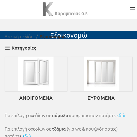
Εξοικονομώ
Αρχική σελίδα
Εξοικονομώ
Κατηγορίες
ΑΝΟΙΓΌΜΕΝΑ
ΣΥΡΌΜΕΝΑ
Για επιλογή σχεδίων σε
κουφωμάτων πατήστε
εδώ.
πόμολα
Για επιλογή σχεδίων σε
(για wc & κουζινόπορτες)
τζάμια
πατήστε
εδ
ώ
.