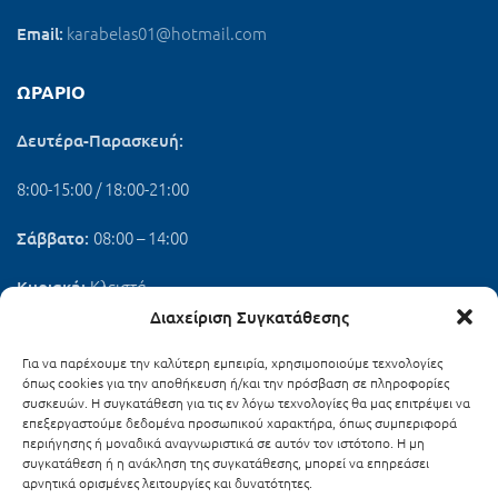
karabelas01@hotmail.com
Email:
ΩΡΆΡΙΟ
Δευτέρα-Παρασκευή:
8:00-15:00 / 18:00-21:00
08:00 – 14:00
Σάββατο:
Κλειστά
Κυριακή:
Διαχείριση Συγκατάθεσης
ΕΓΓΡΑΦΗ ΣΤΟ NEWSLETTER
Για να παρέχουμε την καλύτερη εμπειρία, χρησιμοποιούμε τεχνολογίες
όπως cookies για την αποθήκευση ή/και την πρόσβαση σε πληροφορίες
Ενημερωθείτε πρώτοι για τα νέα και τις προσφορές μας!
συσκευών. Η συγκατάθεση για τις εν λόγω τεχνολογίες θα μας επιτρέψει να
επεξεργαστούμε δεδομένα προσωπικού χαρακτήρα, όπως συμπεριφορά
Email address:
περιήγησης ή μοναδικά αναγνωριστικά σε αυτόν τον ιστότοπο. Η μη
συγκατάθεση ή η ανάκληση της συγκατάθεσης, μπορεί να επηρεάσει
αρνητικά ορισμένες λειτουργίες και δυνατότητες.