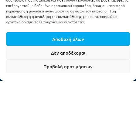
συσκευών. Η συγκατάθεση για τις εν λόγω τεχνολογίες θα μας επιτρέψει να
επεξεργαστούμε δεδομένα προσωπικού χαρακτήρα, όπως συμπεριφορά
karabelas01@hotmail.com
Email:
περιήγησης ή μοναδικά αναγνωριστικά σε αυτόν τον ιστότοπο. Η μη
συγκατάθεση ή η ανάκληση της συγκατάθεσης, μπορεί να επηρεάσει
αρνητικά ορισμένες λειτουργίες και δυνατότητες.
ΩΡΆΡΙΟ
Δευτέρα-Παρασκευή:
Αποδοχή όλων
8:00-15:00 / 18:00-21:00
Δεν αποδέχομαι
08:00 – 14:00
Σάββατο:
Προβολή προτιμήσεων
Κλειστά
Κυριακή:
ΕΓΓΡΑΦΗ ΣΤΟ NEWSLETTER
Ενημερωθείτε πρώτοι για τα νέα και τις προσφορές μας!
Email address: